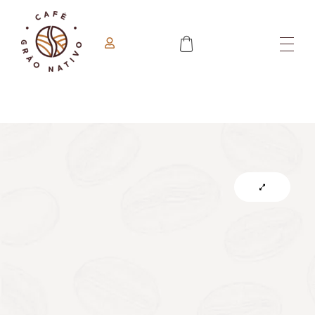
Minha Conta
Café Grão Nativo
Do Campo Para Sua Mesa!